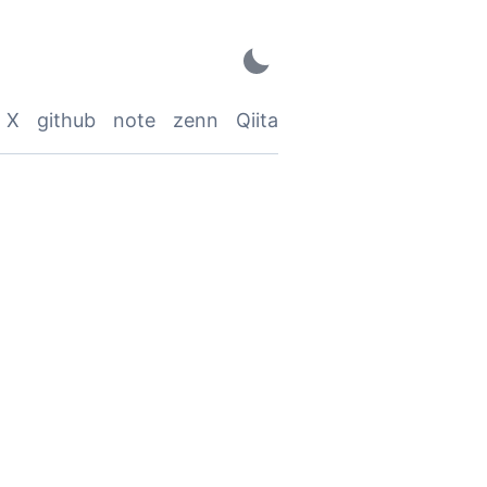
X
github
note
zenn
Qiita