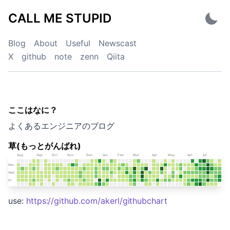
Skip
CALL ME STUPID
to
content
Blog
About
Useful
Newscast
X
github
note
zenn
Qiita
ここはなに？
CALL ME STUPID
よくあるエンジニアのブログ
草(もっとがんばれ)
use:
https://github.com/akerl/githubchart