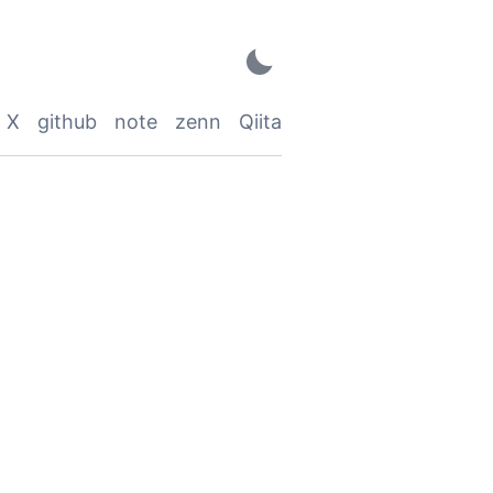
X
github
note
zenn
Qiita